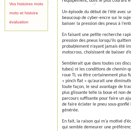
l’équipement, dont le plus courant é
Vos histoires moto
Un épisode du début de l’été avec u
moto et histoire
beaucoup de cyber-encre sur le sujet
évaluation
baisser la pression des pneus à l’en
En faisant une petite recherche rap
pression des pneus lorsqu’ils quitte
probablement n’ayant jamais été imp
motocross, choisissent de baisser d’
Semblerait que dans toutes ces discu
tubes) ni les conditions de chemin q
roue TL va être certainement plus f
« pinch flat » qu’aurait une diminut
toute façon, le seul avantage de tra
plus glissante telle la boue et non d
parcours suffisante pour faire un a
de faire éclater le pneu sous-gonflé
générée.
En fait, la raison qui m’a motivé d’é
qui semble demeurer une préférence 