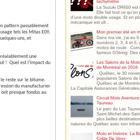
tachymètre
La Suzuki DR650 est 
Elle fait tout ce qu'on
d'une moto double usage. Et en pl
mécanique est ult...
 un pattern passablement
Mon premier été en 
usage tels les Mitas E09,
Dans ma vie, j’ai eu
quelques-uns, et
numéros 2, 3, 4 et 5, 
motos de route. Comm
fameux GString: Des m
 préalablement une
Les Salons de la Mot
ut !
Quel est l’impact du
de Montréal en 2016
Québec, le 30 novem
populaires Salons de 
le reste sur le bitume.
Québec et de Montréa
ression du manufacturier
La Capitale Assurances Générales,.
s ont presque fondus au
Circuit Moto Aventure
Taureau
Le parc du Lac Taure
Saint-Michel-des-Saint
plus belles destinati
natures du Québec avec son infras.
Moto et histoire: La B
Crête De Vimy