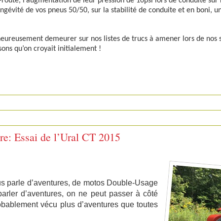
route, l’augmentation de leur pression de 10psi lors de conduite sur
longévité de vos pneus 50/50, sur la stabilité de conduite et en boni, u
eureusement demeurer sur nos listes de trucs à amener lors de nos s
ns qu’on croyait initialement !
re: Essai de l’Ural CT 2015
s parle d’aventures, de motos Double-Usage
parler d’aventures, on ne peut passer à côté
robablement vécu plus d’aventures que toutes