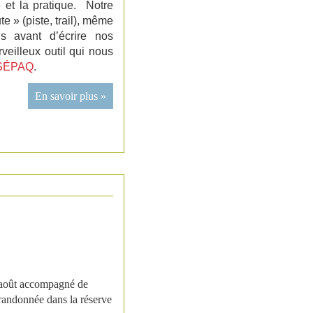
e et la pratique. Notre
 » (piste, trail), même
 avant d’écrire nos
veilleux outil qui nous
SÉPAQ
.
En savoir plus »
 août accompagné de
randonnée dans la réserve