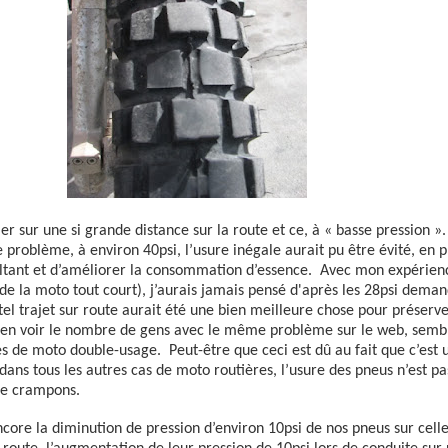
er sur une si grande distance sur la route et ce, à « basse pression ».
 problème, à environ 40psi, l’usure inégale aurait pu être évité, en 
ultant et d’améliorer la consommation d’essence.
Avec mon expérienc
de la moto tout court), j’aurais jamais pensé d'après les 28psi dema
tel trajet sur route aurait été une bien meilleure chose pour préserve
 en voir le nombre de gens avec le même problème sur le web, semble
s de moto double-usage.
Peut-être que ceci est dû au fait que c’es
ans tous les autres cas de moto routières, l’usure des pneus n’est pas
de crampons.
encore la diminution de pression d’environ 10psi de nos pneus sur ce