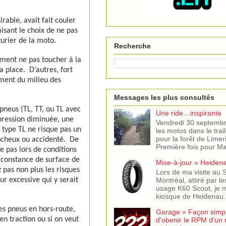
able, avait fait couler
aisant le choix de ne pas
turier de la moto.
Recherche
ement ne pas toucher à la
a place.
D’autres, fort
ement du milieu des
Messages les plus consultés
pneus (TL, TT, ou TL avec
Une ride…inspirante
 pression diminuée, une
Vendredi 30 septemb
 type TL ne risque pas un
les motos dans le trail
pour la forêt de Limer
rocheux ou accidenté.
De
Première fois pour Mar
e pas lors de conditions
 constance de surface de
Mise-à-jour » Heiden
 pas non plus les risques
Lors de ma visite au
Montréal, attiré par l
ur excessive qui y serait
usage K60 Scout, je m
kiosque de Heidenau. J
des pneus en hors-route,
Garage » Façon simple
n traction ou si on veut
d'obenir le RPM d'un