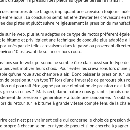
tant d’adapter la pression des pneus au type de terrain à franchir.
n des membres de ce blogue, impliquant une crevaison toujours indésir
 entre nous : La conclusion semblait être d’éviter les crevaisons en f
trée des pistes et plutôt suivre religieusement la pression du manufac
ide sur le web, plusieurs adeptes de ce type de motos préfèrent égal
nt le bitume et privilégient une technique de conduite plus adaptée à l
ortunés par de telles crevaisons dans le passé ou provenant direct
environ 10 psi avant de se lancer hors-route.
ssions sur le web, personne ne semble être clair aussi sur le type de 
ui peuvent motiver leurs choix.
Pour éviter les crevaisons lors d’une
iable qu’une roue avec chambre à air.
Donc baisser la pression sur un
ion de pression sur un type TT lors d’une traversée de parcours plus 
ction qui pourrait être gagné par une diminution de pression n’est tell
es grosses roches ?
Mais ceci, dame nature nous garantis jamais une
justement de pression « généralisé » à toute une randonnée.
N’oubliez
 lors du retour sur le bitume à grande vitesse compte tenu de la chale
crire ceci n’est pas vraiment celle qui concerne le choix de pression 
propre à chacun selon leur type de pneu et si on cherche à gagner e