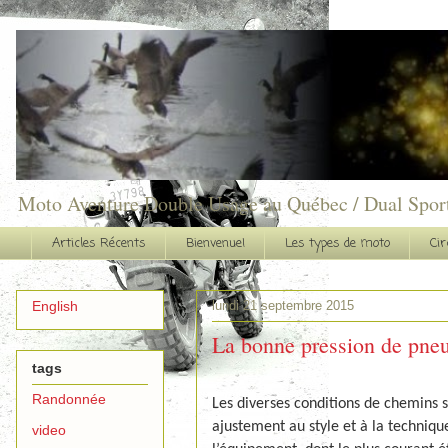
Moto Aventure Double Usage au Québec / Dual Spor
Articles Récents
Bienvenue!
Les types de moto
Cir
lundi 21 septembre 2015
English
La bonne pression de pneus
tags
Randonnée
Les
diverses conditions de chemins s
ajustement au style et à la techniqu
video