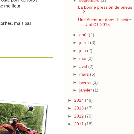
▼
septembre
(2)
 route pour de longs
ne meilleur
La bonne pression de pneus à 
?
Une Aventure dans l’histoire:
orties, mais pas
l’Ural CT 2015
►
août
(2)
►
juillet
(3)
►
juin
(2)
►
mai
(2)
►
avril
(2)
►
mars
(6)
►
février
(3)
►
janvier
(1)
►
2014
(48)
►
2013
(47)
►
2012
(70)
►
2011
(18)