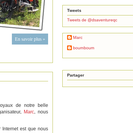
Tweets
Tweets de @dsaventureqc
Marc
En savoir plus »
boumboum
Partager
oyaux de notre belle
ganisateur,
Marc
, nous
r Internet est que nous