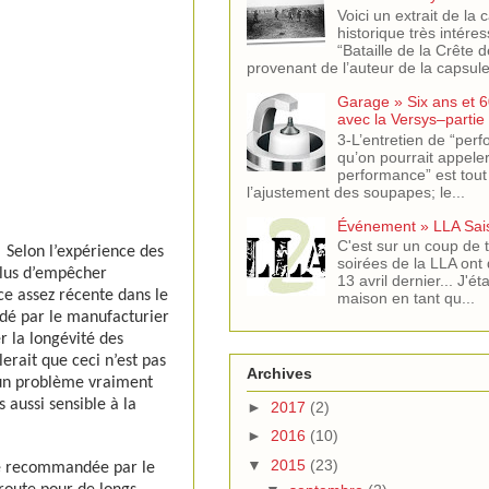
Voici un extrait de la 
historique très intére
“Bataille de la Crête 
provenant de l’auteur de la capsule 
Garage » Six ans et 6
avec la Versys–partie
3-L’entretien de “per
qu’on pourrait appeler
performance” est tout
l’ajustement des soupapes; le...
Événement » LLA Sai
C'est sur un coup de t
Selon l’expérience des
soirées de la LLA ont 
plus d’empêcher
13 avril dernier... J'ét
e assez récente dans le
maison en tant qu...
ndé par le manufacturier
r la longévité des
rait que ceci n’est pas
Archives
t un problème vraiment
 aussi sensible à la
►
2017
(2)
►
2016
(10)
▼
2015
(23)
lle recommandée par le