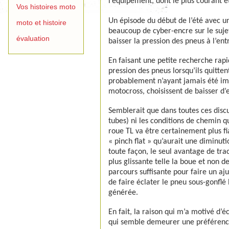
l’équipement, dont le plus courant é
Vos histoires moto
Un épisode du début de l’été avec u
moto et histoire
beaucoup de cyber-encre sur le sujet
évaluation
baisser la pression des pneus à l’en
En faisant une petite recherche rap
pression des pneus lorsqu’ils quitte
probablement n’ayant jamais été imp
motocross, choisissent de baisser d’
Semblerait que dans toutes ces discu
tubes) ni les conditions de chemin q
roue TL va être certainement plus f
« pinch flat » qu’aurait une diminut
toute façon, le seul avantage de tra
plus glissante telle la boue et non d
parcours suffisante pour faire un a
de faire éclater le pneu sous-gonflé
générée.
En fait, la raison qui m’a motivé d’é
qui semble demeurer une préférence 