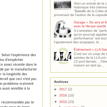
Voici un extrait de la 
historique très intére
“Bataille de la Crête 
provenant de l’auteur de la capsule 
Garage » Six ans et 6
avec la Versys–partie
3-L’entretien de “per
qu’on pourrait appeler
performance” est tout
l’ajustement des soupapes; le...
Événement » LLA Sai
C'est sur un coup de t
Selon l’expérience des
soirées de la LLA ont 
plus d’empêcher
13 avril dernier... J'ét
e assez récente dans le
maison en tant qu...
ndé par le manufacturier
r la longévité des
rait que ceci n’est pas
Archives
t un problème vraiment
 aussi sensible à la
►
2017
(2)
►
2016
(10)
▼
2015
(23)
lle recommandée par le