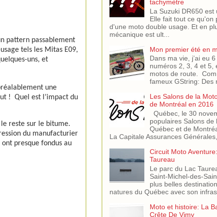
tachymètre
La Suzuki DR650 est 
Elle fait tout ce qu'on
d'une moto double usage. Et en pl
mécanique est ult...
 un pattern passablement
Mon premier été en 
usage tels les Mitas E09,
Dans ma vie, j’ai eu
quelques-uns, et
numéros 2, 3, 4 et 5, 
motos de route. Comm
fameux GString: Des m
 préalablement une
Les Salons de la Mot
ut !
Quel est l’impact du
de Montréal en 2016
Québec, le 30 novem
populaires Salons de 
le reste sur le bitume.
Québec et de Montréa
ression du manufacturier
La Capitale Assurances Générales,.
s ont presque fondus au
Circuit Moto Aventure
Taureau
Le parc du Lac Taure
Saint-Michel-des-Saint
plus belles destinati
natures du Québec avec son infras.
Moto et histoire: La B
Crête De Vimy