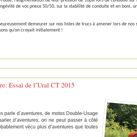
route, l’augmentation de leur pression de 10psi lors de conduite sur
longévité de vos pneus 50/50, sur la stabilité de conduite et en boni, u
eureusement demeurer sur nos listes de trucs à amener lors de nos s
ns qu’on croyait initialement !
re: Essai de l’Ural CT 2015
s parle d’aventures, de motos Double-Usage
parler d’aventures, on ne peut passer à côté
robablement vécu plus d’aventures que toutes