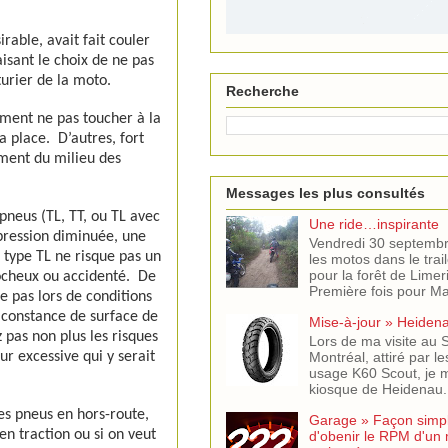
able, avait fait couler
aisant le choix de ne pas
turier de la moto.
Recherche
ement ne pas toucher à la
a place.
D’autres, fort
ement du milieu des
Messages les plus consultés
pneus (TL, TT, ou TL avec
Une ride…inspirante
 pression diminuée, une
Vendredi 30 septemb
 type TL ne risque pas un
les motos dans le trail
pour la forêt de Limer
rocheux ou accidenté.
De
Première fois pour Mar
e pas lors de conditions
 constance de surface de
Mise-à-jour » Heiden
 pas non plus les risques
Lors de ma visite au
Montréal, attiré par l
ur excessive qui y serait
usage K60 Scout, je m
kiosque de Heidenau. J
des pneus en hors-route,
Garage » Façon simple
n traction ou si on veut
d'obenir le RPM d'un