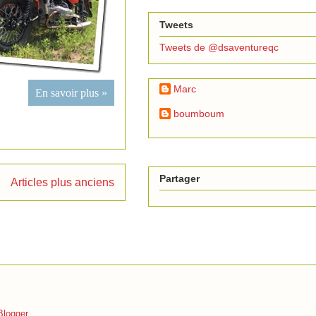
Tweets
Tweets de @dsaventureqc
Marc
En savoir plus »
boumboum
Partager
Articles plus anciens
Blogger
.