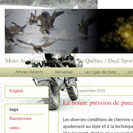
Moto Aventure Double Usage au Québec / Dual Spor
Articles Récents
Bienvenue!
Les types de moto
Cir
lundi 21 septembre 2015
English
La bonne pression de pneus
tags
Randonnée
Les
diverses conditions de chemins s
ajustement au style et à la techniqu
video