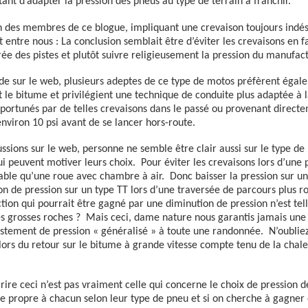
tant d’adapter la pression des pneus au type de terrain à franchir.
n des membres de ce blogue, impliquant une crevaison toujours indésir
 entre nous : La conclusion semblait être d’éviter les crevaisons en f
trée des pistes et plutôt suivre religieusement la pression du manufac
ide sur le web, plusieurs adeptes de ce type de motos préfèrent égal
nt le bitume et privilégient une technique de conduite plus adaptée à l
ortunés par de telles crevaisons dans le passé ou provenant direct
environ 10 psi avant de se lancer hors-route.
ssions sur le web, personne ne semble être clair aussi sur le type de 
ui peuvent motiver leurs choix.
Pour éviter les crevaisons lors d’une
iable qu’une roue avec chambre à air.
Donc baisser la pression sur un
ion de pression sur un type TT lors d’une traversée de parcours plus 
ction qui pourrait être gagné par une diminution de pression n’est tell
es grosses roches ?
Mais ceci, dame nature nous garantis jamais une
justement de pression « généralisé » à toute une randonnée.
N’oubliez
 lors du retour sur le bitume à grande vitesse compte tenu de la chale
crire ceci n’est pas vraiment celle qui concerne le choix de pression 
propre à chacun selon leur type de pneu et si on cherche à gagner e