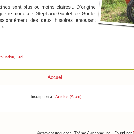
nes sont plus ou moins claires... D’origine
 guerre mondiale. Stéphane Goulet, de Goulet
ssionnément des deux histoires entourant
ne.
aluation
,
Ural
Accueil
Inscription à :
Articles (Atom)
©dsaventurequebec. Thème Awesome Inc.. Fourni par