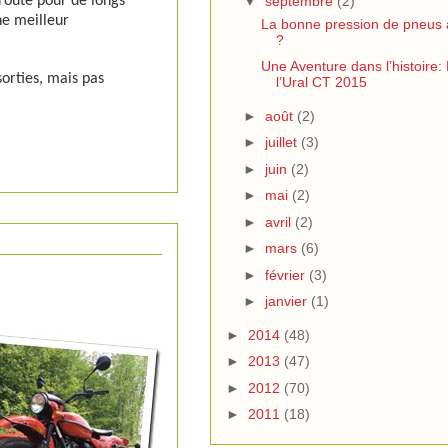
▼
septembre
(2)
 route pour de longs
ne meilleur
La bonne pression de pneus à 
?
Une Aventure dans l’histoire:
orties, mais pas
l’Ural CT 2015
►
août
(2)
►
juillet
(3)
►
juin
(2)
►
mai
(2)
►
avril
(2)
►
mars
(6)
►
février
(3)
►
janvier
(1)
►
2014
(48)
►
2013
(47)
►
2012
(70)
►
2011
(18)