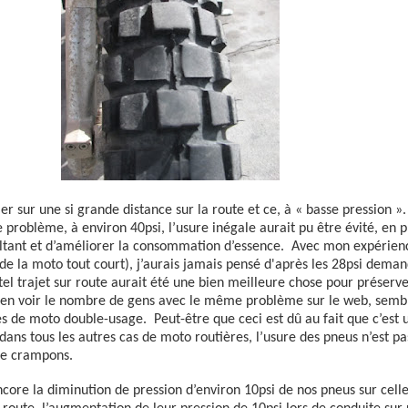
er sur une si grande distance sur la route et ce, à « basse pression ».
 problème, à environ 40psi, l’usure inégale aurait pu être évité, en 
ultant et d’améliorer la consommation d’essence.
Avec mon expérienc
de la moto tout court), j’aurais jamais pensé d'après les 28psi dema
tel trajet sur route aurait été une bien meilleure chose pour préserve
 en voir le nombre de gens avec le même problème sur le web, semble
s de moto double-usage.
Peut-être que ceci est dû au fait que c’es
ans tous les autres cas de moto routières, l’usure des pneus n’est pas
de crampons.
encore la diminution de pression d’environ 10psi de nos pneus sur ce