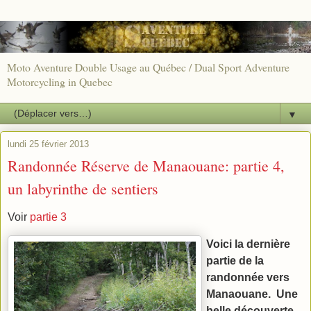
Moto Aventure Double Usage au Québec / Dual Sport Adventure
Motorcycling in Quebec
▼
lundi 25 février 2013
Randonnée Réserve de Manaouane: partie 4,
un labyrinthe de sentiers
Voir
partie 3
Voici la dernière
partie de la
randonnée vers
Manaouane. Une
belle découverte