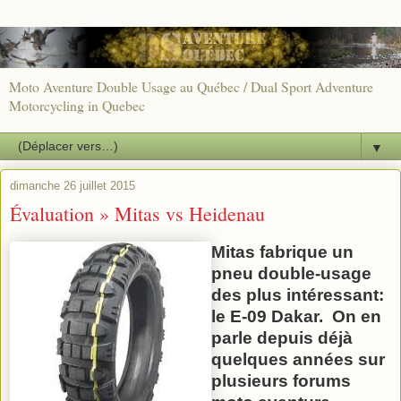
Moto Aventure Double Usage au Québec / Dual Sport Adventure
Motorcycling in Quebec
▼
dimanche 26 juillet 2015
Évaluation » Mitas vs Heidenau
Mitas fabrique un
pneu double-usage
des plus intéressant:
le E-09 Dakar. On en
parle depuis déjà
quelques années sur
plusieurs forums