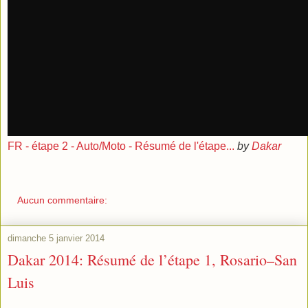
FR - étape 2 - Auto/Moto - Résumé de l'étape...
by
Dakar
Aucun commentaire:
dimanche 5 janvier 2014
Dakar 2014: Résumé de l’étape 1, Rosario–San
Luis