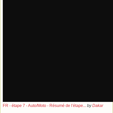
FR - étape 7 - Auto/Moto - Résumé de l'étape...
by
Dakar