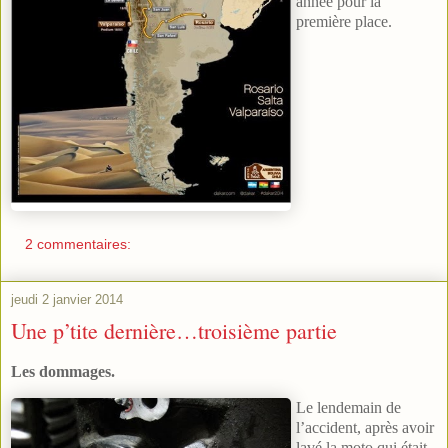
année pour la
première place.
2 commentaires:
jeudi 2 janvier 2014
Une p’tite dernière…troisième partie
Les dommages.
Le lendemain de
l’accident, après avoir
lavé la moto qui était