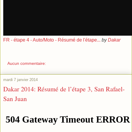
FR - étape 4 - Auto/Moto - Résumé de l'étape...
by
Dakar
Aucun commentaire:
mardi 7 janvier 2014
Dakar 2014: Résumé de l’étape 3, San Rafael-
San Juan