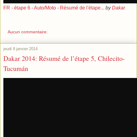
FR - étape 6 - Auto/Moto - Résumé de l'étape...
by
Dakar
Aucun commentaire:
jeudi 9 janvier 2014
Dakar 2014: Résumé de l’étape 5, Chilecito-
Tucumán