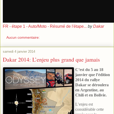
FR - étape 1 - Auto/Moto - Résumé de l'étape...
by
Dakar
Aucun commentaire:
samedi 4 janvier 2014
Dakar 2014: L’enjeu plus grand que jamais
C’est du 5 au 18
janvier que l’édition
2014 du rallye
Dakar se déroulera
en Argentine, au
Chili et en Bolivie.
L’enjeu est
considérable cette