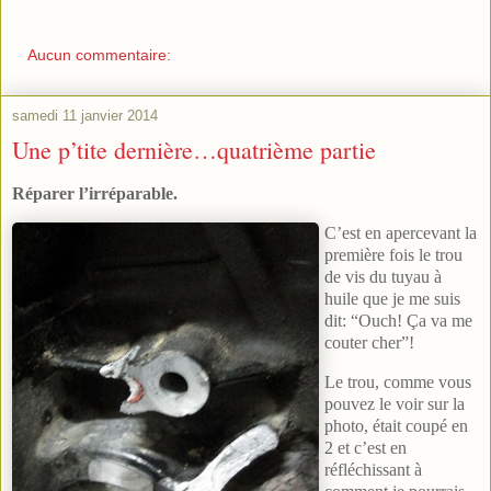
Aucun commentaire:
samedi 11 janvier 2014
Une p’tite dernière…quatrième partie
Réparer l’irréparable.
C’est en apercevant la
première fois le trou
de vis du tuyau à
huile que je me suis
dit: “Ouch! Ça va me
couter cher”!
Le trou, comme vous
pouvez le voir sur la
photo, était coupé en
2 et c’est en
réfléchissant à