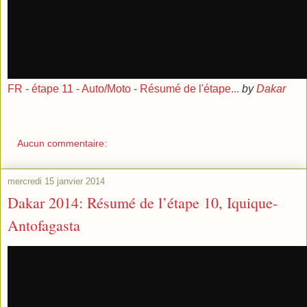
FR - étape 11 - Auto/Moto - Résumé de l'étape...
by
Dakar
Aucun commentaire:
mercredi 15 janvier 2014
Dakar 2014: Résumé de l’étape 10, Iquique-
Antofagasta