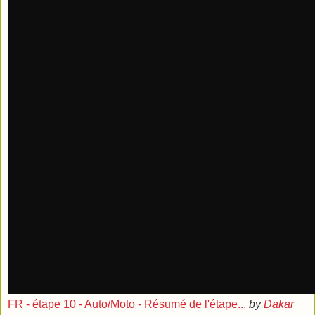
FR - étape 10 - Auto/Moto - Résumé de l'étape...
by
Dakar