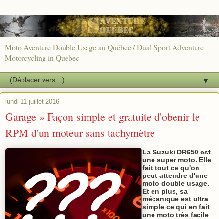
Moto Aventure Double Usage au Québec / Dual Sport Adventure
Motorcycling in Quebec
▼
lundi 11 juillet 2016
Garage » Façon simple et gratuite d'obenir le
RPM d'un moteur sans tachymètre
La Suzuki DR650 est
une super moto. Elle
fait tout ce qu'on
peut attendre d'une
moto double usage.
Et en plus, sa
mécanique est ultra
simple ce qui en fait
une moto très facile