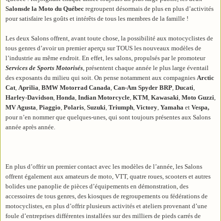
Salonsde la Moto du Québec
regroupent désormais de plus en plus d’activités
pour satisfaire les goûts et intérêts de tous les membres de la famille !
Les deux Salons offrent, avant toute chose, la possibilité aux motocyclistes de
tous genres d’avoir un premier aperçu sur TOUS les nouveaux modèles de
l’industrie au même endroit. En effet, les salons, propulsés par le promoteur
Services de Sports Motorisés
, présentent chaque année le plus large éventail
des exposants du milieu qui soit. On pense notamment aux compagnies
Arctic
Cat
,
Aprilia
,
BMW Motorrad Canada
,
Can-Am Spyder BRP
,
Ducati
,
Harley-Davidson
,
Honda
,
Indian Motorcycle
,
KTM
,
Kawasaki
,
Moto Guzzi
,
MV Agusta
,
Piaggio
,
Polaris
,
Suzuki
,
Triumph
,
Victory
,
Yamaha
et
Vespa,
pour n’en nommer que quelques-unes, qui sont toujours présentes aux Salons
année après année.
En plus d’offrir un premier contact avec les modèles de l’année, les Salons
offrent également aux amateurs de moto, VTT, quatre roues, scooters et autres
bolides une panoplie de pièces d’équipements en démonstration, des
accessoires de tous genres, des kiosques de regroupements ou fédérations de
motocyclistes, en plus d’offrir plusieurs activités et ateliers provenant d’une
foule d’entreprises différentes installées sur des milliers de pieds carrés de