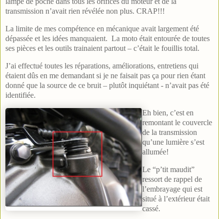
lampe de poche dans tous les orifices du moteur et de la
transmission n’avait rien révélée non plus. CRAP!!!
La limite de mes compétence en mécanique avait largement été
dépassée et les idées manquaient. La moto était entourée de toutes
ses pièces et les outils trainaient partout – c’était le fouillis total.
J’ai effectué toutes les réparations, améliorations, entretiens qui
étaient dûs en me demandant si je ne faisait pas ça pour rien étant
donné que la source de ce bruit – plutôt inquiétant - n’avait pas été
identifiée.
Eh bien, c’est en
remontant le couvercle
de la transmission
qu’une lumière s’est
allumée!
Le “p’tit maudit”
ressort de rappel de
l’embrayage qui est
situé à l’extérieur était
cassé.