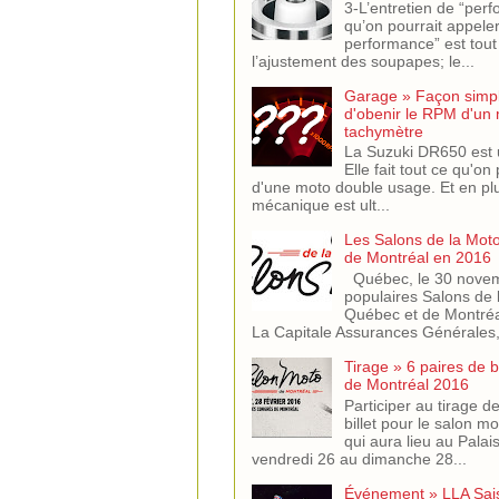
3-L’entretien de “per
qu’on pourrait appeler
performance” est tout
l’ajustement des soupapes; le...
Garage » Façon simple
d'obenir le RPM d'un
tachymètre
La Suzuki DR650 est 
Elle fait tout ce qu'on
d'une moto double usage. Et en pl
mécanique est ult...
Les Salons de la Mot
de Montréal en 2016
Québec, le 30 novem
populaires Salons de 
Québec et de Montréa
La Capitale Assurances Générales,.
Tirage » 6 paires de b
de Montréal 2016
Participer au tirage d
billet pour le salon m
qui aura lieu au Pala
vendredi 26 au dimanche 28...
Événement » LLA Sai