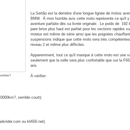
La Sertão est la dernière d'une longue lignée de motos aven
BMW. À mon humble avis cette moto représente ce qu'il y 
aventure parfaite dès sa livrée originale. Le poids de 192 
pare brise plus haut est parfait pour les sections rapides su
moteur est même de série ainsi que les poignées chauffa
suspensions indique que cette moto sera très compétentes
niveau 2 et même plus difficiles.
Apparemment, tout ce qu'il manque à cette moto est une va
seulement que la selle sera plus confortable que sur la F65
ans.
arfaite?
À vérifier:
(10000km?, semble court);
 advrider.com ou klr650.net).