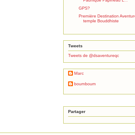
Faunique Papineau L...
GPS?
Première Destination Aventur
temple Bouddhiste
Tweets
Tweets de @dsaventureqc
Marc
boumboum
Partager