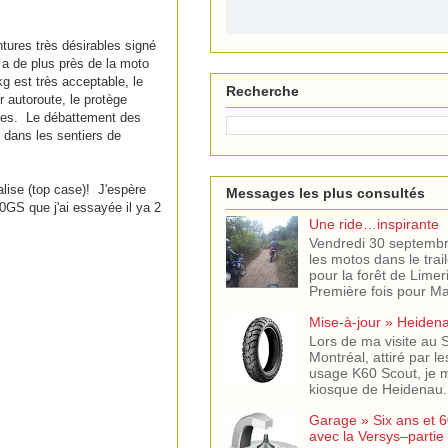
tures très désirables signé
a de plus près de la moto
kg est très acceptable, le
Recherche
r autoroute, le protège
ntes. Le débattement des
 dans les sentiers de
lise (top case)! J'espère
Messages les plus consultés
0GS que j'ai essayée il ya 2
Une ride…inspirante
Vendredi 30 septemb
les motos dans le trail
pour la forêt de Limer
Première fois pour Mar
Mise-à-jour » Heiden
Lors de ma visite au
Montréal, attiré par l
usage K60 Scout, je m
kiosque de Heidenau. J
Garage » Six ans et 6
avec la Versys–partie