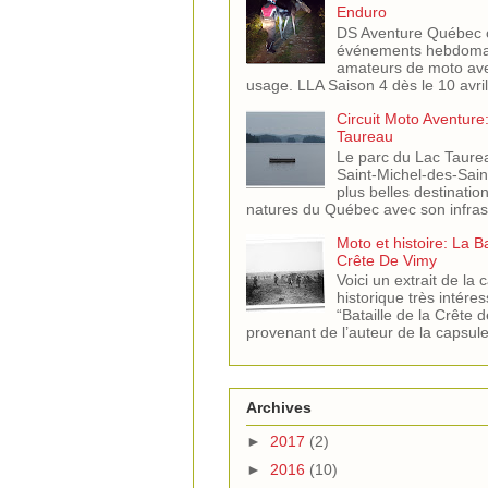
Enduro
DS Aventure Québec o
événements hebdomad
amateurs de moto ave
usage. LLA Saison 4 dès le 10 avril
Circuit Moto Aventure
Taureau
Le parc du Lac Taure
Saint-Michel-des-Saint
plus belles destinati
natures du Québec avec son infras.
Moto et histoire: La B
Crête De Vimy
Voici un extrait de la 
historique très intére
“Bataille de la Crête 
provenant de l’auteur de la capsule 
Archives
►
2017
(2)
►
2016
(10)