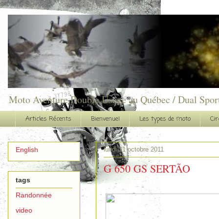
Moto Aventure Double Usage au Québec / Dual Spor
Articles Récents
Bienvenue!
Les types de moto
Cir
lundi 31 octobre 2011
English
G 650 GS SERTÃO
tags
Randonnée
video