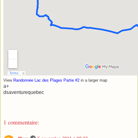
View
Randonnée Lac des Plages Partie #2
in a larger map
a+
dsaventurequebec
1 commentaire:
KM 7.3
Restez a gauche sur chemin principal