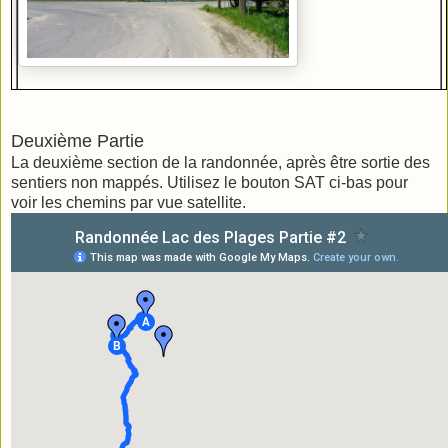
Deuxième Partie
La deuxième section de la randonnée, après être sortie des
sentiers non mappés. Utilisez le bouton SAT ci-bas pour
KM 0.9
Juste apres l'eglise qui sera a votre droite, il y aura
voir les chemins par vue satellite.
une jonction
Restez a gauche sur CHEMIN DU TOUR-DU-LAC(pas de
photo)
KM 3.3
Prendre a DROITE sur CHEMIN SIOUI, la gravelle
commence presque tout de suite.