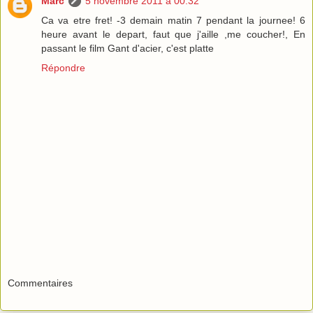
Marc
5 novembre 2011 à 00:32
Ca va etre fret! -3 demain matin 7 pendant la journee! 6
heure avant le depart, faut que j'aille ,me coucher!, En
passant le film Gant d'acier, c'est platte
Répondre
A partir d'ici, pour un bout la route ne figure sur aucune
carte que j*ai pu trouvee
De plus l*an passe, apres plusieurs annees d'abandon il
ont refait la route pour l*exploitation forestiere.
C*etait tellement scrap que meme ma petie DRZ avec
pneus a piton en arrachait, c*etait vraiment tres technique
Commentaires
pas de joke.
Par bout ca ressemblait a un fond de riviere sechee en