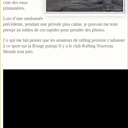
crue des eaux
printanières.
Lors d’une randonnée
précédente, pendant une période plus calme, je pouvais me tenir
presqu’au milieu de ces rapides pour prendre des photos.
Ce qui me fait penser que les amateurs de rafting peuvent s’adonner
à ce sport sur la Rouge puisqu’il y a le club Rafting Nouveau
Monde tout près.