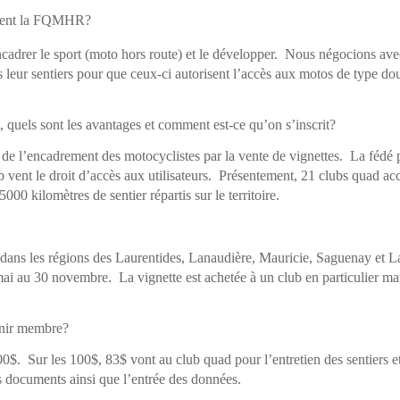
ement la FQMHR?
cadrer le sport (moto hors route) et le développer. Nous négocions ave
 leur sentiers pour que ceux-ci autorisent l’accès aux motos de type do
 quels sont les avantages et comment est-ce qu’on s’inscrit?
e l’encadrement des motocyclistes par la vente de vignettes. La fédé p
b vent le droit d’accès aux utilisateurs. Présentement, 21 clubs quad ac
00 kilomètres de sentier répartis sur le territoire.
és dans les régions des Laurentides, Lanaudière, Mauricie, Saguenay et
ai au 30 novembre. La vignette est achetée à un club en particulier mai
nir membre?
0$. Sur les 100$, 83$ vont au club quad pour l’entretien des sentiers et
s documents ainsi que l’entrée des données.