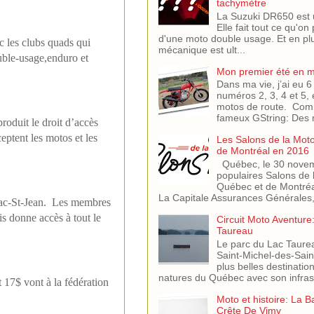
tachymètre
La Suzuki DR650 est 
Elle fait tout ce qu'on
d'une moto double usage. Et en pl
c les clubs quads qui
mécanique est ult...
uble-usage,enduro et
Mon premier été en 
Dans ma vie, j’ai eu
numéros 2, 3, 4 et 5, 
motos de route. Comm
fameux GString: Des m
roduit le droit d’accès
ceptent les motos et
les
Les Salons de la Mot
de Montréal en 2016
Québec, le 30 novem
populaires Salons de 
Québec et de Montréa
La Capitale Assurances Générales,.
 Lac-St-Jean. Les membres
s donne accès à tout le
Circuit Moto Aventure
Taureau
Le parc du Lac Taure
Saint-Michel-des-Saint
plus belles destinati
natures du Québec avec son infras.
 17$ vont à la fédération
Moto et histoire: La B
Crête De Vimy