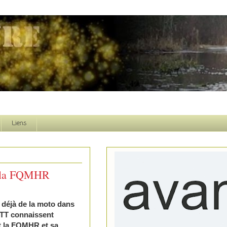
Liens
de la FQMHR
 déjà de la moto dans
VTT connaissent
 la FQMHR et sa