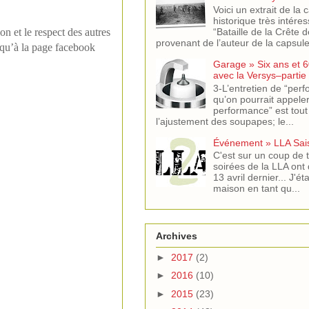
Voici un extrait de la 
historique très intére
“Bataille de la Crête 
on et le respect des autres
provenant de l’auteur de la capsule 
 qu’à la page facebook
Garage » Six ans et 6
avec la Versys–partie
3-L’entretien de “per
qu’on pourrait appeler
performance” est tout
l’ajustement des soupapes; le...
Événement » LLA Sai
C'est sur un coup de t
soirées de la LLA ont 
13 avril dernier... J'ét
maison en tant qu...
Archives
►
2017
(2)
►
2016
(10)
►
2015
(23)