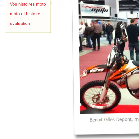
Vos histoires moto
moto et histoire
évaluation