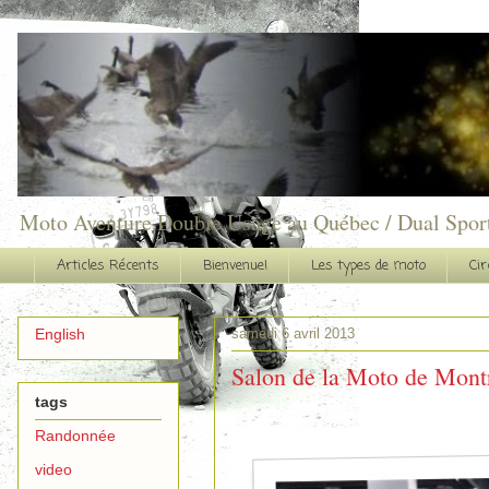
Moto Aventure Double Usage au Québec / Dual Spor
Articles Récents
Bienvenue!
Les types de moto
Cir
samedi 6 avril 2013
English
Salon de la Moto de Mont
tags
Randonnée
video