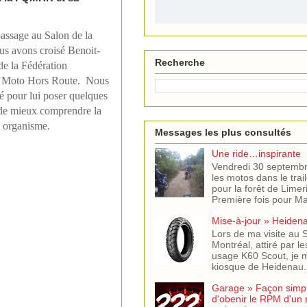
passage au Salon de la
s avons croisé Benoit-
Recherche
de la Fédération
 Moto Hors Route. Nous
é pour lui poser quelques
 de mieux comprendre la
t organisme.
Messages les plus consultés
Une ride…inspirante
Vendredi 30 septemb
les motos dans le trail
pour la forêt de Limer
Première fois pour Mar
Mise-à-jour » Heiden
Lors de ma visite au
Montréal, attiré par l
usage K60 Scout, je m
kiosque de Heidenau. J
Garage » Façon simple
d'obenir le RPM d'un