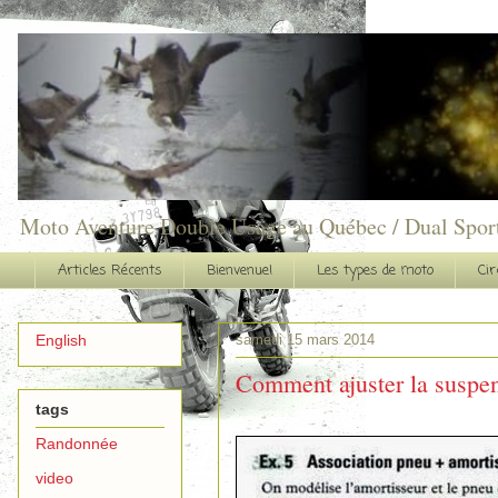
Moto Aventure Double Usage au Québec / Dual Spor
Articles Récents
Bienvenue!
Les types de moto
Cir
samedi 15 mars 2014
English
Comment ajuster la suspe
tags
Randonnée
video