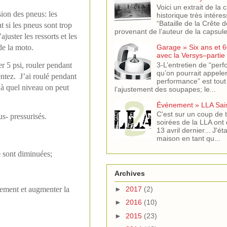
Voici un extrait de la 
sion des pneus: les
historique très intére
“Bataille de la Crête 
 si les pneus sont trop
provenant de l’auteur de la capsule 
uster les ressorts et les
Garage » Six ans et 6
de la moto.
avec la Versys–partie
3-L’entretien de “per
r 5 psi, rouler pendant
qu’on pourrait appeler
ntez. J’ai roulé pendant
performance” est tout
à quel niveau on peut
l’ajustement des soupapes; le...
Événement » LLA Sai
C'est sur un coup de t
s- pressurisés.
soirées de la LLA ont 
13 avril dernier... J'ét
maison en tant qu...
e sont diminuées;
Archives
dement et augmenter la
►
2017
(2)
►
2016
(10)
►
2015
(23)