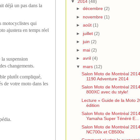
▼
2014
(48)
it déjà un pas dans la
►
décembre
(2)
►
novembre
(1)
s motocyclistes qui
►
août
(1)
oto ajustera en temps réel
►
juillet
(2)
►
juin
(2)
►
mai
(2)
►
avril
(4)
e la suspension
n des changements.
▼
mars
(12)
Salon Moto de Montréal 201
mble plutôt compliqué,
1190 Adventure 2014
s de votre moto dans les
Salon Moto de Montréal 201
800XC avec du style!
Lecture » Guide de la Moto 
édition
Salon Moto de Montréal 2014
Yamaha Super Ténéré E...
pédia.
Salon Moto de Montréal 201
NC700x et CB500x