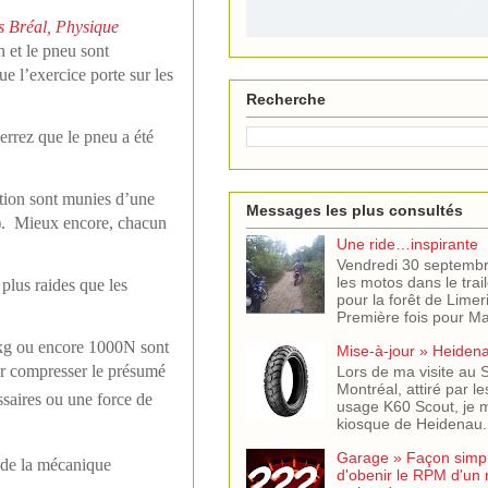
 Bréal, Physique
 et le pneu sont
ue l’exercice porte sur les
Recherche
errez que le pneu a été
tion sont munies d’une
Messages les plus consultés
s). Mieux encore, chacun
Une ride…inspirante
Vendredi 30 septemb
les motos dans le trail
plus raides que les
pour la forêt de Limer
Première fois pour Mar
00kg ou encore 1000N sont
Mise-à-jour » Heiden
 compresser le présumé
Lors de ma visite au
Montréal, attiré par l
saires ou une force de
usage K60 Scout, je m
kiosque de Heidenau. J
Garage » Façon simple
 de la mécanique
d'obenir le RPM d'un