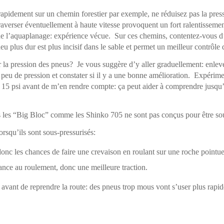
 rapidement sur un chemin forestier par exemple, ne réduisez pas la pres
averser éventuellement à haute vitesse provoquent un fort ralentissement
de l’aquaplanage: expérience vécue. Sur ces chemins, contentez-vous d’aj
 plus dur est plus incisif dans le sable et permet un meilleur contrôle 
la pression des pneus? Je vous suggère d’y aller graduellement: enleve
peu de pression et constater si il y a une bonne amélioration. Expérime
15 psi avant de m’en rendre compte: ça peut aider à comprendre jusqu’
es les “Big Bloc” comme les Shinko 705 ne sont pas conçus pour être sou
lorsqu’ils sont sous-pressurisés:
, donc les chances de faire une crevaison en roulant sur une roche pointu
tance au roulement, donc une meilleure traction.
avant de reprendre la route: des pneus trop mous vont s’user plus rapi