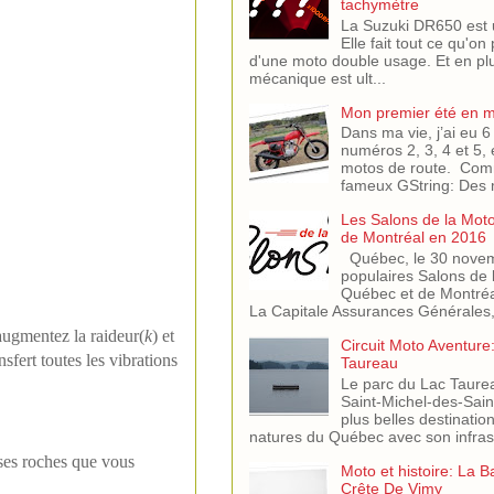
tachymètre
La Suzuki DR650 est 
Elle fait tout ce qu'on
d'une moto double usage. Et en pl
mécanique est ult...
Mon premier été en 
Dans ma vie, j’ai eu
numéros 2, 3, 4 et 5, 
motos de route. Comm
fameux GString: Des m
Les Salons de la Mot
de Montréal en 2016
Québec, le 30 novem
populaires Salons de 
Québec et de Montréa
La Capitale Assurances Générales,.
augmentez la raideur(
k
) et
Circuit Moto Aventure
sfert toutes les vibrations
Taureau
Le parc du Lac Taure
Saint-Michel-des-Saint
plus belles destinati
natures du Québec avec son infras.
sses roches que vous
Moto et histoire: La B
Crête De Vimy