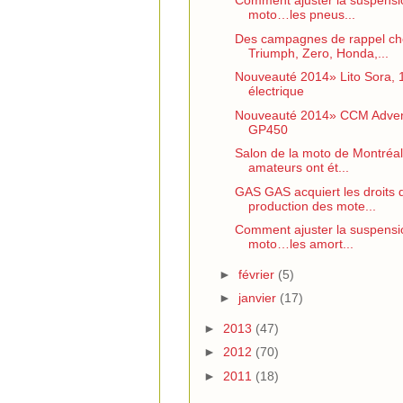
Comment ajuster la suspensi
moto…les pneus...
Des campagnes de rappel ch
Triumph, Zero, Honda,...
Nouveauté 2014» Lito Sora,
électrique
Nouveauté 2014» CCM Adve
GP450
Salon de la moto de Montréal 
amateurs ont ét...
GAS GAS acquiert les droits 
production des mote...
Comment ajuster la suspensi
moto…les amort...
►
février
(5)
►
janvier
(17)
►
2013
(47)
►
2012
(70)
►
2011
(18)