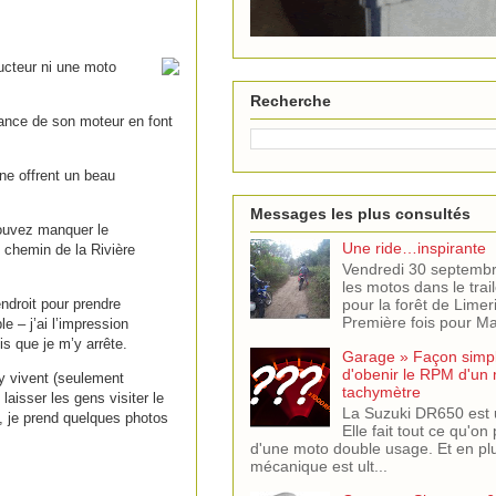
ducteur ni une moto
Recherche
sance de son moteur en font
ne offrent un beau
Messages les plus consultés
pouvez manquer le
Une ride…inspirante
u chemin de la Rivière
Vendredi 30 septemb
les motos dans le trail
ndroit pour prendre
pour la forêt de Limer
Première fois pour Mar
 – j’ai l’impression
is que je m’y arrête.
Garage » Façon simple
d'obenir le RPM d'un
y vivent (seulement
tachymètre
laisser les gens visiter le
La Suzuki DR650 est 
, je prend quelques photos
Elle fait tout ce qu'on
d'une moto double usage. Et en pl
mécanique est ult...