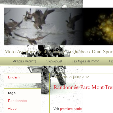
Moto Aventure Double Usage au Québec / Dual Spor
Articles Récents
Bienvenue!
Les types de moto
Ci
dimanche 29 juillet 2012
English
Randonnée Parc Mont-Tremb
tags
Randonnée
video
Voir
première partie