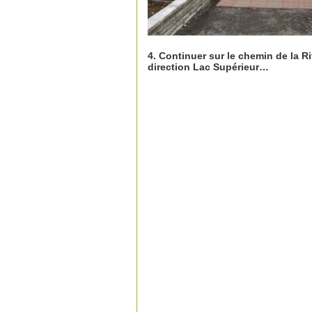
4. Continuer sur le chemin de la Ri
direction Lac Supérieur…