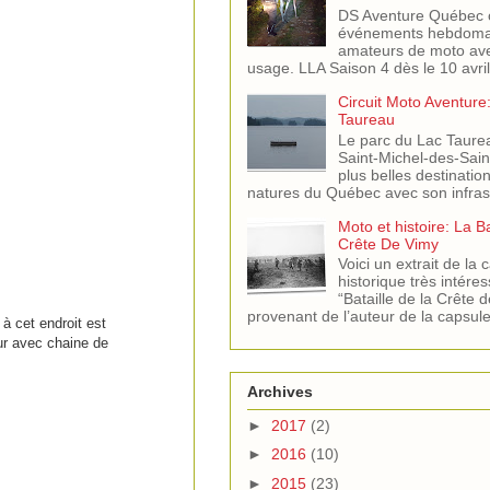
DS Aventure Québec o
événements hebdomad
amateurs de moto ave
usage. LLA Saison 4 dès le 10 avril
Circuit Moto Aventure
Taureau
Le parc du Lac Taure
Saint-Michel-des-Saint
plus belles destinati
natures du Québec avec son infras.
Moto et histoire: La B
Crête De Vimy
Voici un extrait de la 
historique très intére
“Bataille de la Crête 
provenant de l’auteur de la capsule 
à cet endroit est
eur avec chaine de
Archives
►
2017
(2)
►
2016
(10)
►
2015
(23)