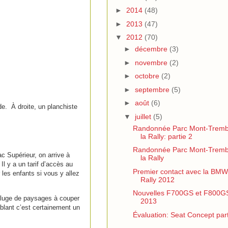
►
2014
(48)
►
2013
(47)
▼
2012
(70)
►
décembre
(3)
►
novembre
(2)
►
octobre
(2)
►
septembre
(5)
►
août
(6)
e. À droite, un planchiste
▼
juillet
(5)
Randonnée Parc Mont-Tremb
la Rally: partie 2
Randonnée Parc Mont-Tremb
c Supérieur, on arrive à
la Rally
l y a un tarif d’accès au
Premier contact avec la BM
 les enfants si vous y allez
Rally 2012
Nouvelles F700GS et F800G
déluge de paysages à couper
2013
blant c’est certainement un
Évaluation: Seat Concept part