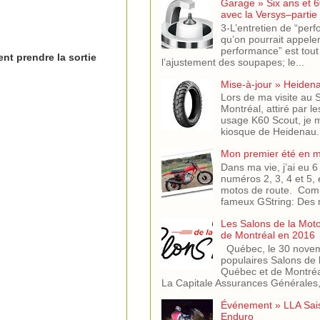
Garage » Six ans et 6
avec la Versys–partie
3-L’entretien de “per
qu’on pourrait appeler
performance” est tout
ent prendre la sortie
l’ajustement des soupapes; le...
Mise-à-jour » Heiden
Lors de ma visite au
Montréal, attiré par l
usage K60 Scout, je m
kiosque de Heidenau. J
Mon premier été en 
Dans ma vie, j’ai eu
numéros 2, 3, 4 et 5, 
motos de route. Comm
fameux GString: Des m
Les Salons de la Mot
de Montréal en 2016
Québec, le 30 novem
populaires Salons de 
Québec et de Montréa
La Capitale Assurances Générales,.
Événement » LLA Sai
Enduro