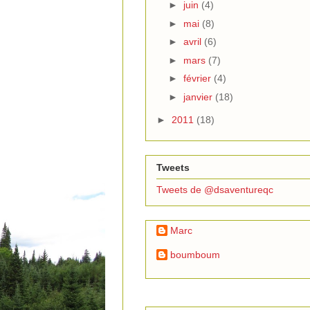
►
juin
(4)
►
mai
(8)
►
avril
(6)
►
mars
(7)
►
février
(4)
►
janvier
(18)
►
2011
(18)
Tweets
Tweets de @dsaventureqc
Marc
boumboum