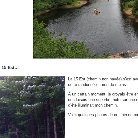
la 15 Est…
La 15 Est (chemin non pavée) s’est avé
cette randonnée… rien de moins.
À un certain moment, je croyais être en
conduisais une superbe moto sur une rou
d’été illuminait mon chemin.
Voici quelques photos de ce coin de p