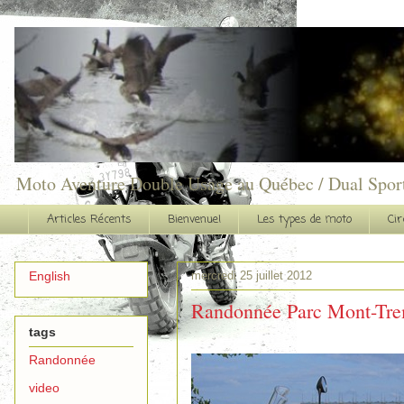
Moto Aventure Double Usage au Québec / Dual Spor
Articles Récents
Bienvenue!
Les types de moto
Cir
mercredi 25 juillet 2012
English
Randonnée Parc Mont-Trem
tags
Randonnée
video