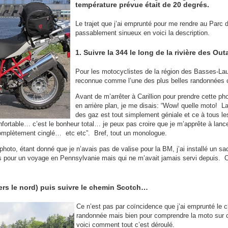
température prévue était de 20 degrés.
Le trajet que j’ai emprunté pour me rendre au Parc
passablement sinueux en voici la description.
1. Suivre la 344 le long de la rivière des O
Pour les motocyclistes de la région des Basses-Lau
reconnue comme l’une des plus belles randonnées cô
Avant de m’arrêter à Carillion pour prendre cette ph
en arrière plan, je me disais: “Wow! quelle moto! L
des gaz est tout simplement géniale et ce à tous les
onfortable… c’est le bonheur total… je peux pas croire que je m’apprête à lan
complètement cinglé… etc etc”. Bref, tout un monologue.
oto, étant donné que je n’avais pas de valise pour la BM, j’ai installé un sa
es pour un voyage en Pennsylvanie mais qui ne m’avait jamais servi depuis. O
vers le nord) puis suivre le chemin Scotch…
Ce n’est pas par coïncidence que j’ai emprunté le 
randonnée mais bien pour comprendre la moto sur
voici comment tout c’est déroulé.