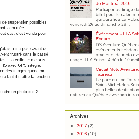
de Montréal 2016
Participer au tirage d
billet pour le salon m
qui aura lieu au Pala
es de suspension possibles
vendredi 26 au dimanche 28...
ant la journée
out cas, c’est vendu pour
Événement » LLA Sai
Enduro
DS Aventure Québec o
e j’étais à ma pose avant de
événements hebdomad
uvent frustré dans le passé
amateurs de moto ave
usage. LLA Saison 4 dès le 10 avril
tos. La veille, je me suis
30 HS avec GPS intégré.
Circuit Moto Aventure
ation des images quand on
Taureau
e faut-il mettre la fonction
Le parc du Lac Taure
Saint-Michel-des-Saint
plus belles destinati
rendre en photo ces 2
natures du Québec avec son infras.
Archives
►
2017
(2)
►
2016
(10)