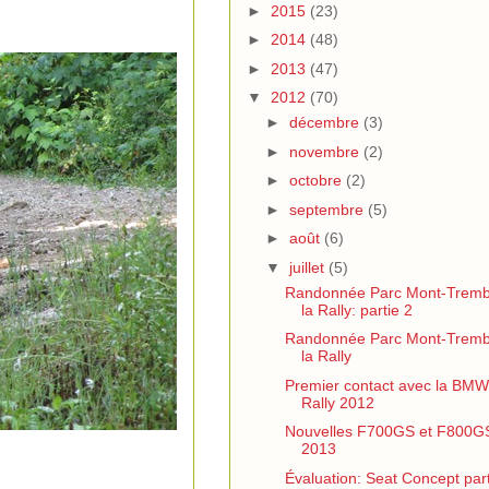
►
2015
(23)
►
2014
(48)
►
2013
(47)
▼
2012
(70)
►
décembre
(3)
►
novembre
(2)
►
octobre
(2)
►
septembre
(5)
►
août
(6)
▼
juillet
(5)
Randonnée Parc Mont-Tremb
la Rally: partie 2
Randonnée Parc Mont-Tremb
la Rally
Premier contact avec la BM
Rally 2012
Nouvelles F700GS et F800G
2013
Évaluation: Seat Concept part