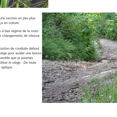
une section un peu plus
ça en voiture.
le à bas régime de la moto
es changements de vitesse
osition de conduite debout
 siège pour avaler une bosse
 semble que je pourrais
iliser le siège. De toute
 optique.