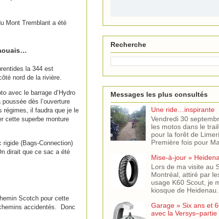
 du Mont Tremblant a été
Recherche
utaouais…
rentides la 344 est
té nord de la rivière.
oto avec le barrage d’Hydro
Messages les plus consultés
a poussée dès l’ouverture
Une ride…inspirante
 régimes, il faudra que je le
Vendredi 30 septemb
cer cette superbe monture
les motos dans le trail
pour la forêt de Limer
Première fois pour Mar
c rigide (Bags-Connection)
n dirait que ce sac a été
Mise-à-jour » Heiden
Lors de ma visite au
Montréal, attiré par l
usage K60 Scout, je m
kiosque de Heidenau. J
chemin Scotch pour cette
Garage » Six ans et 6
 chemins accidentés. Donc
avec la Versys–partie