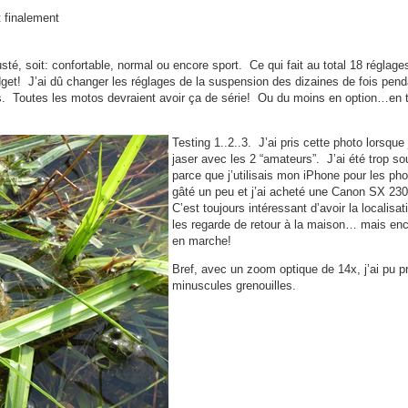
 finalement
té, soit: confortable, normal ou encore sport. Ce qui fait au total 18 réglag
get! J’ai dû changer les réglages de la suspension des dizaines de fois pend
. Toutes les motos devraient avoir ça de série! Ou du moins en option…en t
Testing 1..2..3. J’ai pris cette photo lorsqu
jaser avec les 2 “amateurs”. J’ai été trop so
parce que j’utilisais mon iPhone pour les pho
gâté un peu et j’ai acheté une Canon SX 2
C’est toujours intéressant d’avoir la localis
les regarde de retour à la maison… mais encor
en marche!
Bref, avec un zoom optique de 14x, j’ai pu p
minuscules grenouilles.