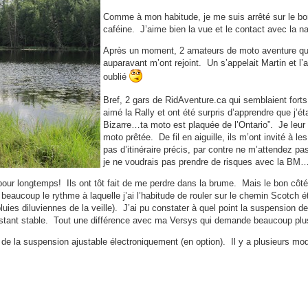
Comme à mon habitude, je me suis arrêté sur le bo
caféine. J’aime bien la vue et le contact avec la na
Après un moment, 2 amateurs de moto aventure que
auparavant m’ont rejoint. Un s’appelait Martin et l
oublié
Bref, 2 gars de RidAventure.ca qui semblaient fort
aimé la Rally et ont été surpris d’apprendre que j’é
Bizarre…ta moto est plaquée de l’Ontario”. Je leur 
moto prêtée. De fil en aiguille, ils m’ont invité à le
pas d’itinéraire précis, par contre ne m’attendez p
je ne voudrais pas prendre de risques avec la BM…
our longtemps! Ils ont tôt fait de me perdre dans la brume. Mais le bon côté
beaucoup le rythme à laquelle j’ai l’habitude de rouler sur le chemin Scotch é
luies diluviennes de la veille). J’ai pu constater à quel point la suspension de 
restant stable. Tout une différence avec ma Versys qui demande beaucoup plu
 de la suspension ajustable électroniquement (en option). Il y a plusieurs mo