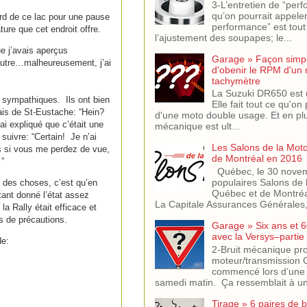
3-L’entretien de “per
qu’on pourrait appeler
rd de ce lac pour une pause
performance” est tout
ture que cet endroit offre.
l’ajustement des soupapes; le...
 j’avais aperçus
Garage » Façon simple
’autre…malheureusement, j’ai
d'obenir le RPM d'un
tachymètre
La Suzuki DR650 est 
s sympathiques. Ils ont bien
Elle fait tout ce qu'on
tais de St-Eustache: “Hein?
d'une moto double usage. Et en pl
ai expliqué que c’était une
mécanique est ult...
s suivre: “Certain! Je n’ai
Les Salons de la Mot
as si vous me perdez de vue,
de Montréal en 2016
”
Québec, le 30 novem
populaires Salons de 
 des choses, c’est qu’en
Québec et de Montréa
tant donné l’état assez
La Capitale Assurances Générales,.
la Rally était efficace et
s de précautions.
Garage » Six ans et 6
avec la Versys–partie
de:
2-Bruit mécanique pr
moteur/transmission C
commencé lors d’une
samedi matin. Ça ressemblait à un 
Tirage » 6 paires de b