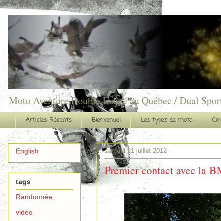
Moto Aventure Double Usage au Québec / Dual Spor
Articles Récents
Bienvenue!
Les types de moto
Cir
samedi 21 juillet 2012
English
Premier contact avec la
tags
Randonnée
video