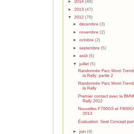
►
2014
(48)
►
2013
(47)
▼
2012
(70)
►
décembre
(3)
►
novembre
(2)
►
octobre
(2)
►
septembre
(5)
►
août
(6)
▼
juillet
(5)
Randonnée Parc Mont-Tremb
la Rally: partie 2
Randonnée Parc Mont-Tremb
la Rally
Premier contact avec la BM
Rally 2012
Nouvelles F700GS et F800G
2013
Évaluation: Seat Concept part
►
juin
(4)