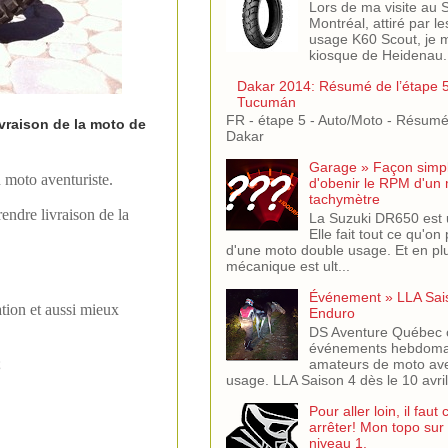
Lors de ma visite au
Montréal, attiré par l
usage K60 Scout, je m
kiosque de Heidenau. J
Dakar 2014: Résumé de l’étape 5,
Tucumán
FR - étape 5 - Auto/Moto - Résumé 
ivraison de la moto de
Dakar
Garage » Façon simple
n moto aventuriste.
d'obenir le RPM d'un
tachymètre
endre livraison de la
La Suzuki DR650 est 
Elle fait tout ce qu'on
d'une moto double usage. Et en pl
mécanique est ult...
Événement » LLA Sai
tion et aussi mieux
Enduro
DS Aventure Québec o
événements hebdomad
;
amateurs de moto ave
usage. LLA Saison 4 dès le 10 avril
Pour aller loin, il fa
arrêter! Mon topo sur
niveau 1.