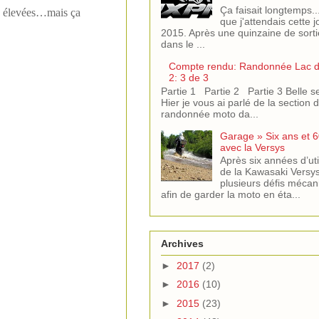
Ça faisait longtemps.
ès élevées…mais ça
que j'attendais cette 
2015. Après une quinzaine de sorti
dans le ...
Compte rendu: Randonnée Lac de
2: 3 de 3
Partie 1 Partie 2 Partie 3 Belle se
Hier je vous ai parlé de la section di
randonnée moto da...
Garage » Six ans et 6
avec la Versys
Après six années d’uti
de la Kawasaki Versys,
plusieurs défis mécan
afin de garder la moto en éta...
Archives
►
2017
(2)
►
2016
(10)
►
2015
(23)