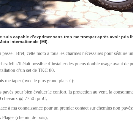
je suis capable d’exprimer sans trop me tromper après avoir pris l
to Internationale (MI).
en passe. Bref, cette moto a tous les charmes nécessaires pour séduire u
ez MI s’il était possible d’installer des pneus double usage avant de pr
allation d’un set de TKC 80.
is me taper (avec le plus grand plaisir!):
 pavés pour bien évaluer le confort, la protection au vent, la consomma
10 chevaux @ 7750 rpm!!;
place à ma connaissance pour un premier contact sur chemins non pavés
s Plages (chemin de bois);