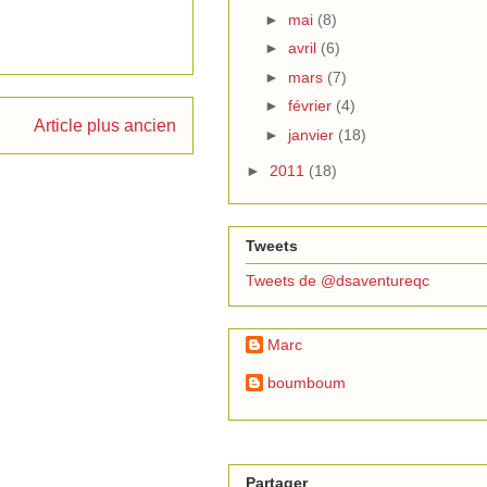
►
mai
(8)
►
avril
(6)
►
mars
(7)
►
février
(4)
Article plus ancien
►
janvier
(18)
►
2011
(18)
Tweets
Tweets de @dsaventureqc
Marc
boumboum
Partager