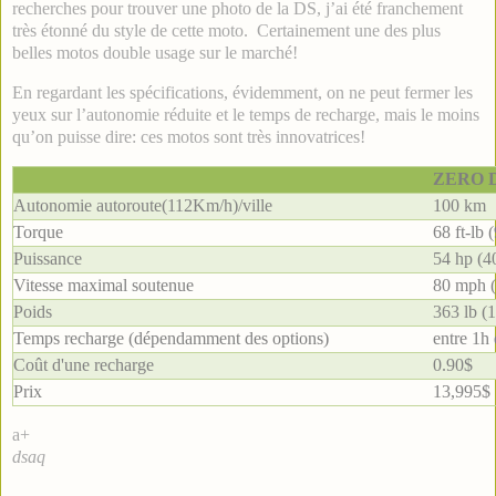
recherches pour trouver une photo de la DS, j’ai été franchement
très étonné du style de cette moto. Certainement une des plus
belles motos double usage sur le marché!
En regardant les spécifications, évidemment, on ne peut fermer les
yeux sur l’autonomie réduite et le temps de recharge, mais le moins
qu’on puisse dire: ces motos sont très innovatrices!
ZERO D
Autonomie autoroute(112Km/h)/ville
100 km
Torque
68 ft-lb
Puissance
54 hp (
Vitesse maximal soutenue
80 mph 
Poids
363 lb (
Temps recharge (dépendamment des options)
entre 1h 
Coût d'une recharge
0.90$
Prix
13,995$
a+
dsaq